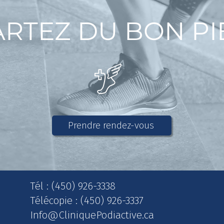
ARTEZ DU BON PI
Prendre rendez-vous
Tél : (450) 926-3338
Télécopie : (450) 926-3337
Info@CliniquePodiactive.ca