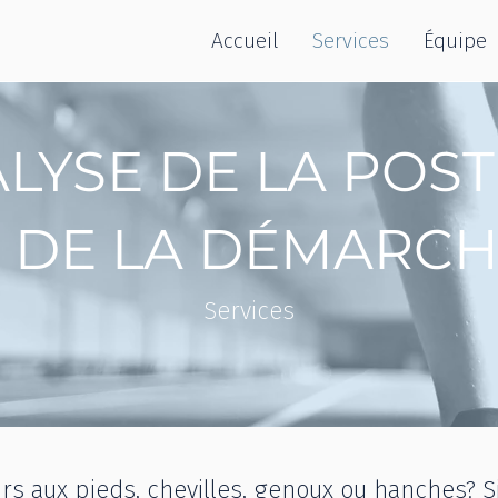
Accueil
Services
Équipe
LYSE DE LA POS
 DE LA DÉMARC
Services
s aux pieds, chevilles, genoux ou hanches? Si c