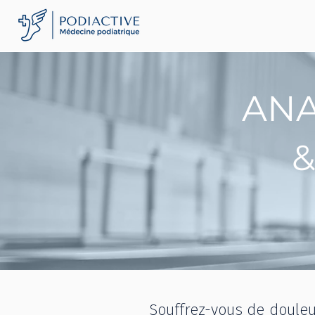
ANA
&
Souffrez-vous de douleur